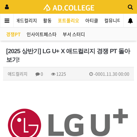
애드컬리지
활동
포트폴리오
아티클
컬뮤니티
애인
경쟁PT
인사이트페스타
부서 스터디
[2025 상반기] LG U+ X 애드컬리지 경쟁 PT 돌아
보기!
애드컬리지
0
1225
-0001.11.30 00:00