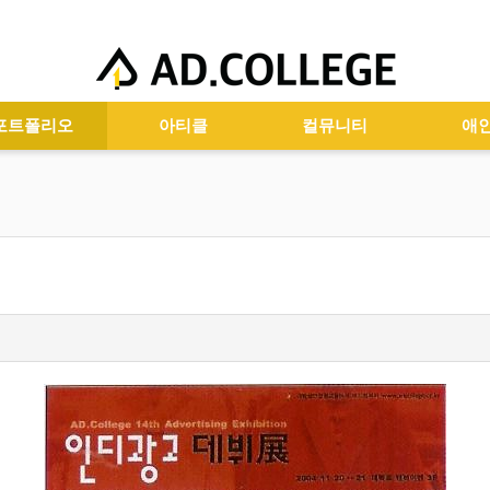
포트폴리오
아티클
컬뮤니티
애