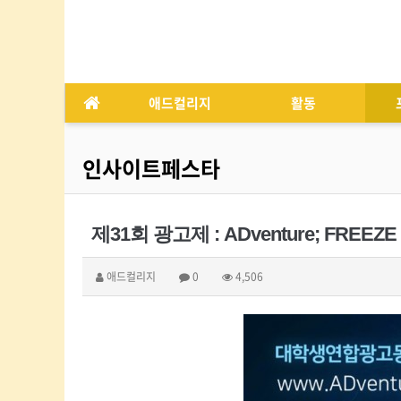
애드컬리지
활동
인사이트페스타
제31회 광고제 : ADventure; FREEZE V
애드컬리지
0
4,506