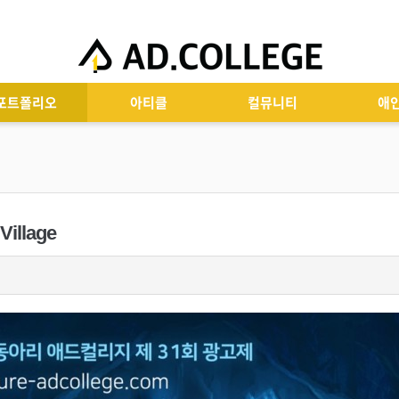
포트폴리오
아티클
컬뮤니티
애
illage