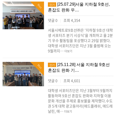
[25.07.29]서울 지하철 9호선,
인기
Hot
혼잡도 완화 우…
댓글 0
조회 4,354
|
서울시메트로9호선㈜은 '지하철 9호선 대학
생 서포터즈 분기 시상식'을 개최하고 올 2분
기 우수 활동팀을 포상했다고 29일 밝혔다.
대학생 서포터즈단은 지난 3월 출범해 오는
9월까지…
더보기
[25.11.28] 서울 지하철 9호선
인기
Hot
혼잡도 완화 기…
댓글 0
조회 4,601
|
대학생 서포터즈단은 지난 3월부터 9월까지
활동하며 9호선 혼잡도 완화와 지하철 이용
문화 개선을 주제로 홍보물을 제작했다.수도
권 5개 대학 광고동아리(애드플래쉬, 애드레
날린, 애…
더보기