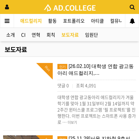
애드컬리지
활동
포트폴리오
아티클
컬뮤니티
애
소개
CI
연혁
회칙
보도자료
임원단
보도자료
[26.02.10] 대학생 연합 광고동
인기
Hot
아리 애드컬리지,…
댓글 0
조회 4,091
|
대학생 연합 광고동아리 애드컬리지가 겨울
학기를 맞아 1월 31일부터 2월 14일까지 약
2주간 윈터스쿨 프로그램 ‘필 프로젝트’를 진
행한다. 이번 프로젝트는 스마트폰 사용 증가
로 …
더보기
[25.11.28]서울 지하철 9호선