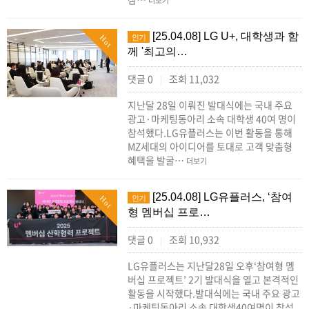
더보기
[25.04.08] LG U+, 대학생과 함
인기
Hot
께 '최고의…
댓글 0
조회 11,032
|
지난달 28일 이뤄진 발대식에는 국내 주요
광고·마케팅동아리 소속 대학생 40여 명이
참석했다.LG유플러스는 이번 활동을 통해
MZ세대의 아이디어를 토대로 고객 맞춤형
혜택을 발굴…
더보기
[25.04.08] LG유플러스, ‘참여
인기
Hot
형 멤버십 프로…
댓글 0
조회 10,932
|
LG유플러스는 지난달28일 오후‘참여형 멤
버십 프로젝트’ 2기 발대식을 열고 본격적인
활동을 시작했다.발대식에는 국내 주요 광고
·마케팅동아리 소속 대학생40여명이 참석