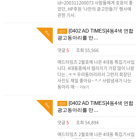
id=200311200073 사람들에게 호응이 좋
았던, HP후원 '나만의 광고만들기' 행사에
관한 기사.
[0402 AD TIMES]4동4색 연합
인기
Hot
광고동아리를 만…
댓글
5
조회 55,566
|
애드타임즈 2월호에 나온 4대동 특집기사입
니다. 4대동중에서 컬리지가 가장 많이 나왔
다는..ㅋㅋ 우리동아리라서 그런지 회장단
사진도 제일 좋아요~ ^-^ 사람냄새가 나는
동아리 애…
더보기
[0402 AD TIMES]4동4색 연합
인기
Hot
광고동아리를 만…
댓글
5
조회 54,894
|
애드타임즈 2월호에 나온 4대동 특집기사입