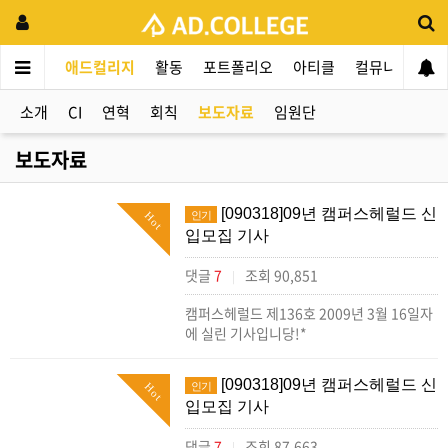
애드컬리지
활동
포트폴리오
아티클
컬뮤니티
애
소개
CI
연혁
회칙
보도자료
임원단
보도자료
[090318]09년 캠퍼스헤럴드 신
인기
Hot
입모집 기사
댓글
7
조회 90,851
|
캠퍼스헤럴드 제136호 2009년 3월 16일자
에 실린 기사입니당!*
[090318]09년 캠퍼스헤럴드 신
인기
Hot
입모집 기사
댓글
7
조회 87,663
|