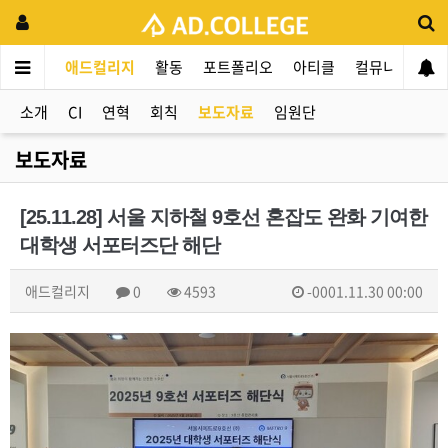
애드컬리지
활동
포트폴리오
아티클
컬뮤니티
애
소개
CI
연혁
회칙
보도자료
임원단
보도자료
[25.11.28] 서울 지하철 9호선 혼잡도 완화 기여한
대학생 서포터즈단 해단
애드컬리지
0
4593
-0001.11.30 00:00