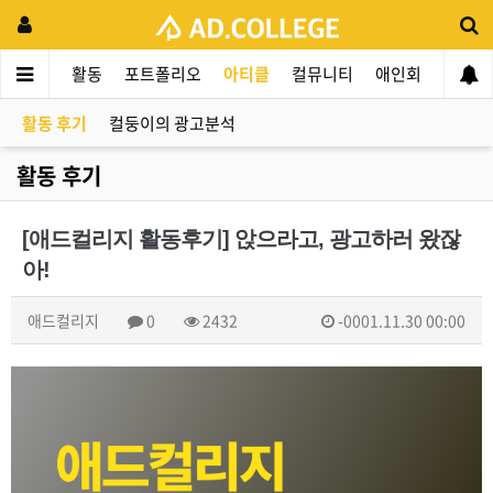
드컬리지
활동
포트폴리오
아티클
컬뮤니티
애인회
신입 
활동 후기
컬둥이의 광고분석
활동 후기
[애드컬리지 활동후기] 앉으라고, 광고하러 왔잖
아!
애드컬리지
0
2432
-0001.11.30 00:00