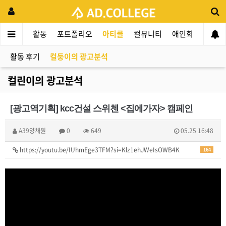
드컬리지
활동
포트폴리오
아티클
컬뮤니티
애인회
신입 
활동 후기
컬둥이의 광고분석
컬린이의 광고분석
[광고역기획] kcc건설 스위첸 <집에가자> 캠페인
A39양채원
0
649
05.25 16:48
https://youtu.be/IUhmEge3TFM?si=Klz1ehJWeIsOWB4K
164