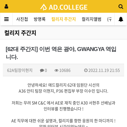
지사항
사진첩
방명록
컬리지 주간지
컬리지앨범
(구)주저
컬리지 주간지
[62대 주간지] 이번 역은 광야, GWANGYA 역입
니다.
62A팀장이현지
0
10686
2022.11.19 21:55
안녕하세요! 애드컬리지 62대 임원단 시선의
A36 안티 팀장 이현지, P36 편집부 부장 이수민 입니다.
저희는 무려 SM C&C 에서 AE로 재직 중인 A30 서현주 선배님과
인터뷰를 진행했습니다 !
AE 직무에 대한 쉬운 설명과, 컬리지를 향한 응원의 한 마디까지 !
알찬 인터뷰 시간이었는데요 ~