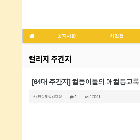
공지사항
사진첩
컬리지 주간지
[64대 주간지] 컬둥이들의 애컬등교룩 
64편집부장김희정
1
17001