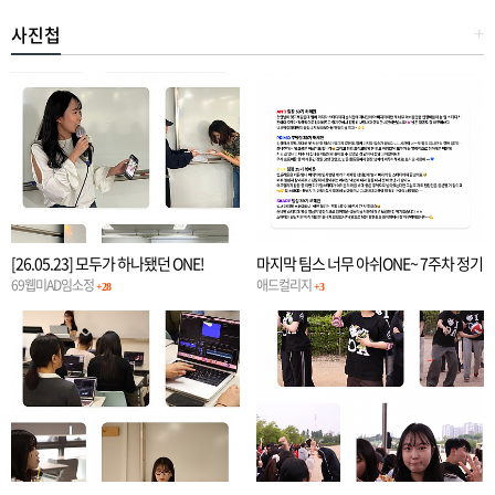
사진첩
+
[26.05.23] 모두가 하나됐던 ONE!
마지막 팀스 너무 아쉬ONE~ 7주차 정기
일정
69웹미AD임소정
애드컬리지
+28
+3