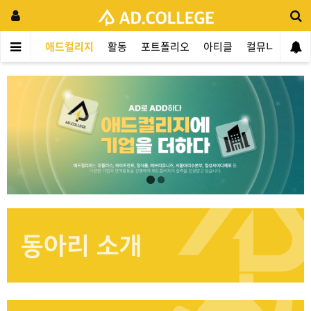
애드컬리지
활동
포트폴리오
아티클
컬뮤니티
애