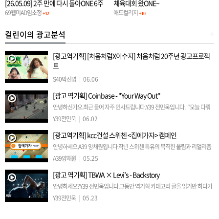
[26.05.09] 2주 만에 다시 돌아ONE 6주
체육대회 왔ONE~
차 정기일정
69웹미AD임소정
애드컬리지
+12
+10
컬린이의 광고분석
+
[광고역기획] [처음처럼X이수지] 처음처럼 20주년 광고프로젝
트
안녕하세요 S40 박선영입니다.유튜브에서 우연히 보고 완전 빠진 광고를 소
S40박선영
|
06.06
개해보려고 하는데요,'[처음처럼X이수지] 처음처럼 20주년 광고프로젝트'
[광고 역기획] Coinbase - "Your Way Out"
입니다.2주 전에 유튜브에 첫 개시 되었는데, 벌써 1000만 조회수…
안녕하신가요.최근 들어 자주 인사드립니다.Y39 전민욱입니다.| "오늘 다뤄
볼 광고는.."몇 달 전 인스타그램을 하다가, 즐겨보던 Hypebeast 계정에서
Y39전민욱
|
06.02
우연히 접하게 된 영상인데요.눈길을 사로잡는 표현과 감동적…
[광고역기획] kcc건설 스위첸 <집에가자> 캠페인
안녕하세요,A39 양채원입니다.작년 스위첸 특유의 묵직한 울림과 리얼리즘
이 돋보이는 TVCF가 공개되었습니다.아직까지도 많은 사람들의 공감을 얻
A39양채원
|
05.25
고 있는KCC건설 스위첸의 명작 TVCF, 2025년 캠페인 <집…
[광고 역기획] TBWA × Levi’s - Backstory
안녕하세요?Y39 전민욱입니다.그동안 역기획 카테고리 글을 읽기만 하다가
제가 작성해보는 날이 오네요.각설하고 시작하겠습니다.Levi’s가 TBWA와
Y39전민욱
|
05.23
함께 전개한 ‘Behind Every Original’ 캠페인 광…