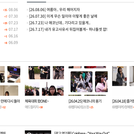
08.06
[26.08.06] 여름아.. 우리 헤어지자
+35
07.30
[26.07.30] 이게 무슨 일이야 이렇게 좋은 날에
+7
07.23
[26.7.23] 나 애코닌데.. 기다리고 있을게..
+19
07.17
[26.7.17] 내가 유고사유서 뒤집어볼게~ 하나둘셋 얍!
+9
06.16
+1
06.09
+8
 2주 만에 다시 돌아
체육대회 왔ONE~
[26.04.25] 애코니의 용기
[26.04.18] 즐
정기일정
정
애드컬리지
ONE정대
69웹미AD임소정
차 정기일정
69웹미PD정예원
+12
+10
+25
로젝트
[광고 역기획] Coinbase - "Your Way Out"