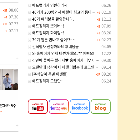
애드컬리지 영원하라~!
06.26
08.06
+35
40기가 200명와서 애컬이 최고의 동아리라는거 200…
02.19
+1
07.30
+7
40기 여러분을 환영합니다.
12.12
+3
07.23
+19
애드컬리지 뽀에버~!
07.09
+2
07.17
+9
애드컬리지 화이팅~!
03.20
+1
39기 얼른 만나고 싶어요~~
02.23
+1
간식행사 신청해봐요 후배님들
04.05
와 홈페이지 언제 바뀐거에요..?? 예뻐요!
12.22
+
간만에 들어온 컬리지♥ 홈페이지 너무 이쁜 거 아니에요…
09.30
오랜만에 생각이 나서 들어왔는데 로그인이 되다니 감동의…
09.14
[추석맞이 특별 이벤트]
09.20
+37
애드컬리지 오랜만~
06.24
거웠ONE~ 5주
+7
+