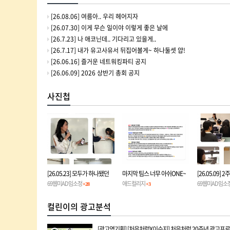
[26.08.06] 여름아.. 우리 헤어지자
[26.07.30] 이게 무슨 일이야 이렇게 좋은 날에
[26.7.23] 나 애코닌데.. 기다리고 있을게..
[26.7.17] 내가 유고사유서 뒤집어볼게~ 하나둘셋 얍!
[26.06.16] 즐거운 네트워킹파티 공지
[26.06.09] 2026 상반기 총회 공지
사진첩
[26.05.23] 모두가 하나됐던
마지막 팀스 너무 아쉬ONE~
[26.05.09]
ONE!
69웹미AD임소정
7주차 정기일정
애드컬리지
ONE 6주차 
69웹미AD임소
+28
+3
컬린이의 광고분석
[광고역기획] [처음처럼X이수지] 처음처럼 20주년 광고프