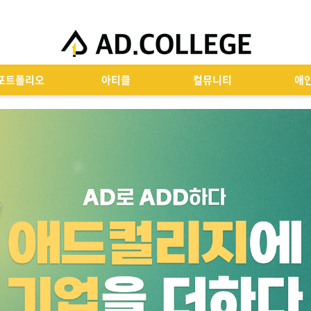
포트폴리오
아티클
컬뮤니티
애