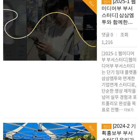
[2025-1 웹
인기
Hot
미디어부 부서
스터디] 삼삼엠
투와 함께한…
댓글 0
조회
|
1,216
[2025-1 웹미디어
부 부서스터디]웹미
디어부 부서스터디
는 단기 임대 플랫폼
삼삼엠투와 연계한
기업연계 스터디로,
단순한 영상 제작을
넘어 실무 경험과 포
트폴리오 완성을 목
표로 진행…
더보기
[2024-2 기
인기
Hot
획홍보부 부서
스터디] 우리가