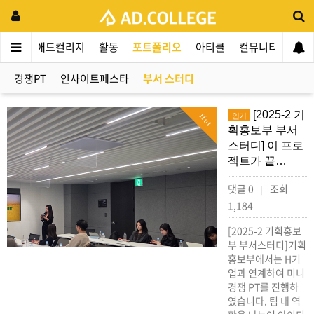
애드컬리지
활동
포트폴리오
아티클
컬뮤니티
애인
경쟁PT
인사이트페스타
부서 스터디
[2025-2 기
인기
Hot
획홍보부 부서
스터디] 이 프로
젝트가 끝…
댓글 0
조회
|
1,184
[2025-2 기획홍보
부 부서스터디]기획
홍보부에서는 H기
업과 연계하여 미니
경쟁 PT를 진행하
였습니다. 팀 내 역