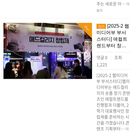
주는 새로운 아…
더
보기
[2025-2 웹
인기
Hot
미디어부 부서
스터디] 애컬트
렌드부터 창…
댓글 0
조회
|
1,225
[2025-2 웹미디어
부 부서스터디]웹미
디어부는 애드컬리
지의 숏폼 정기 콘텐
츠인 애컬트렌드를
진행함과 더불어, 2
학기 대표행사인 창
립제를 준비하는 시
간을 가졌습니다.콘
텐츠 기획부터…
더