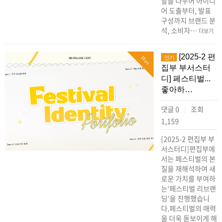
할을 나누어 아이디
어 도출부터, 발표
구성까지 브랜드 분
석, 소비자…
더보기
[2025-2 편
인기
Hot
집부 부서스터
디] 페스티벌...
좋아하…
댓글 0
조회
|
1,159
[2025-2 편집부 부
서스터디]편집부에
서는 페스티벌의 본
질을 재해석하여 새
로운 가치를 부여하
는‘페스티벌 리브랜
딩’을 진행했습니
다.페스티벌의 매력
을 더욱 돋보이게 해