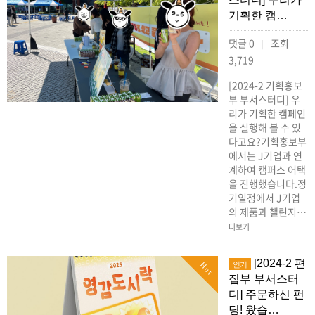
기획한 캠…
댓글 0
조회
|
3,719
[2024-2 기획홍보
부 부서스터디] 우
리가 기획한 캠페인
을 실행해 볼 수 있
다고요?기획홍보부
에서는 J기업과 연
계하여 캠퍼스 어택
을 진행했습니다.정
기일정에서 J기업
의 제품과 챌린지…
더보기
[2024-2 편
인기
Hot
집부 부서스터
디] 주문하신 펀
딩! 왔습…