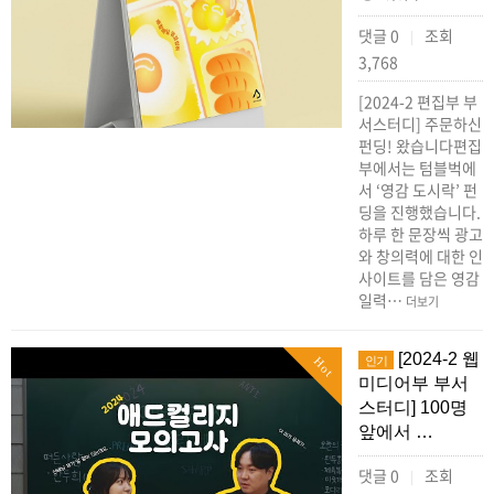
댓글 0
조회
|
3,768
[2024-2 편집부 부
서스터디] 주문하신
펀딩! 왔습니다편집
부에서는 텀블벅에
서 ‘영감 도시락’ 펀
딩을 진행했습니다.
하루 한 문장씩 광고
와 창의력에 대한 인
사이트를 담은 영감
일력…
더보기
[2024-2 웹
인기
Hot
미디어부 부서
스터디] 100명
앞에서 …
댓글 0
조회
|