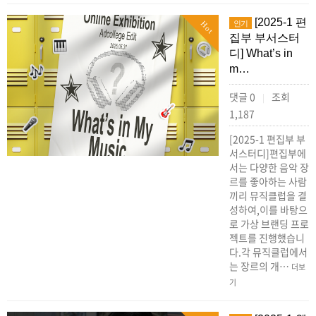
[2025-1 편
인기
Hot
집부 부서스터
디] What’s in
m…
댓글 0
조회
|
1,187
[2025-1 편집부 부
서스터디]편집부에
서는 다양한 음악 장
르를 좋아하는 사람
끼리 뮤직클럽을 결
성하여,이를 바탕으
로 가상 브랜딩 프로
젝트를 진행했습니
다.각 뮤직클럽에서
는 장르의 개…
더보
기