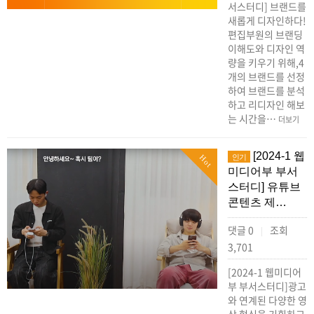
서스터디] 브랜드를
새롭게 디자인하다!
편집부원의 브랜딩
이해도와 디자인 역
량을 키우기 위해,4
개의 브랜드를 선정
하여 브랜드를 분석
하고 리디자인 해보
는 시간을…
더보기
[2024-1 웹
인기
Hot
미디어부 부서
스터디] 유튜브
콘텐츠 제…
댓글 0
조회
|
3,701
[2024-1 웹미디어
부 부서스터디]광고
와 연계된 다양한 영