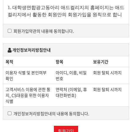
1. 대학생연합광고동아리 애드컬리지의 홈페이지는 애드
컬리지에서 활동한 회원만의 회원가입을 원칙으로 합니
다.
회원가입약관의 내용에 동의합니다.
2. 애드컬리지 회원은 회원 가입 시, 팀/기수/이름으로 닉
네임을 설정해야만 등업 및 회원 게시판 이용이 가능합니
다 . ex) A35김애컬
개인정보처리방침안내
닉네임을 설정하지 않을 시 등업 및 회원게시판 이용이
목적
항목
보유기간
불가능하며, 관련 문의 사항이 있을 시 웹미디어부(adcoll
ege1990@gmail.com)로 문의 바랍
니다.
이용자 식별 및 본인여부
아이디, 이름, 비밀
회원 탈퇴 시까지
확인
번호
3. 애드컬리지는 광고에 관심 있는 많은 여러분께 더 가깝
고 편리하게 다가갈 수 있도록 홈페이지를 마련하였으며,
고객서비스 이용에 관한 통
연락처 (이메일, 휴
회원 탈퇴 시까지
애드컬리지와 관련이 없는 글 게재
및 도용, 도배, 욕설,
지, CS대응을 위한 이용자
대전화번호)
식별
비하 등 해를 끼치는 경우 이를 삭제하거나 이후 홈페이
지 이용에 제한을 받을 수 있습니다.
개인정보처리방침안내의 내용에 동의합니다.
4.
애드컬리지 홈페이지 내 모든 게시글에는 저작권이 있
으며, 게시글 게재 및 필요한 범위 내에서 사용, 저장, 수
회원가입