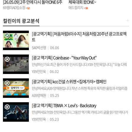
[26.05.09] 2주 만에 다시 돌아ONE 6주
체육대회 왔ONE~
차 정기일정
69웹미AD임소정
애드컬리지
+12
+10
컬린이의 광고분석
+
[광고역기획] [처음처럼X이수지] 처음처럼 20주년 광고프로젝
트
안녕하세요 S40 박선영입니다.유튜브에서 우연히 보고 완전 빠진 광고를 소
S40박선영
|
06.06
개해보려고 하는데요,'[처음처럼X이수지] 처음처럼 20주년 광고프로젝트'
[광고 역기획] Coinbase - "Your Way Out"
입니다.2주 전에 유튜브에 첫 개시 되었는데, 벌써 1000만 조회수…
안녕하신가요.최근 들어 자주 인사드립니다.Y39 전민욱입니다.| "오늘 다뤄
볼 광고는.."몇 달 전 인스타그램을 하다가, 즐겨보던 Hypebeast 계정에서
Y39전민욱
|
06.02
우연히 접하게 된 영상인데요.눈길을 사로잡는 표현과 감동적…
[광고역기획] kcc건설 스위첸 <집에가자> 캠페인
안녕하세요,A39 양채원입니다.작년 스위첸 특유의 묵직한 울림과 리얼리즘
이 돋보이는 TVCF가 공개되었습니다.아직까지도 많은 사람들의 공감을 얻
A39양채원
|
05.25
고 있는KCC건설 스위첸의 명작 TVCF, 2025년 캠페인 <집…
[광고 역기획] TBWA × Levi’s - Backstory
안녕하세요?Y39 전민욱입니다.그동안 역기획 카테고리 글을 읽기만 하다가
제가 작성해보는 날이 오네요.각설하고 시작하겠습니다.Levi’s가 TBWA와
Y39전민욱
|
05.23
함께 전개한 ‘Behind Every Original’ 캠페인 광…