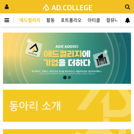
애드컬리지
활동
포트폴리오
아티클
컬뮤니티
애