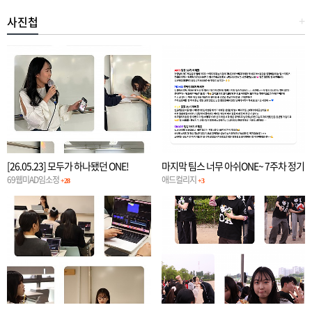
사진첩
+
[26.05.23] 모두가 하나됐던 ONE!
마지막 팀스 너무 아쉬ONE~ 7주차 정기
일정
69웹미AD임소정
애드컬리지
+28
+3