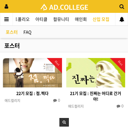
동
포트폴리오
아티클
컬뮤니티
애인회
신입 모집
포스터
FAQ
포스터
Hot
Hot
22기 모집 : 점.찍다
21기 모집 : 진짜는 어디로 간거
야!
애드컬리지
0
애드컬리지
0