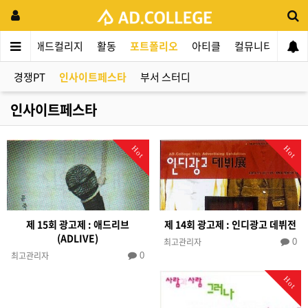
애드컬리지
활동
포트폴리오
아티클
컬뮤니티
애인
경쟁PT
인사이트페스타
부서 스터디
인사이트페스타
Hot
Hot
제 15회 광고제 : 애드리브
제 14회 광고제 : 인디광고 데뷔전
(ADLIVE)
최고관리자
0
최고관리자
0
Hot