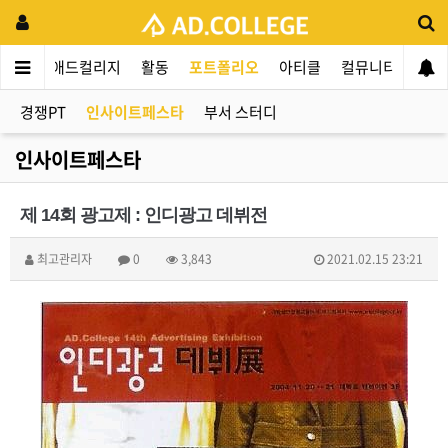
애드컬리지
활동
포트폴리오
아티클
컬뮤니티
애인
경쟁PT
인사이트페스타
부서 스터디
인사이트페스타
제 14회 광고제 : 인디광고 데뷔전
최고관리자
0
3,843
2021.02.15 23:21