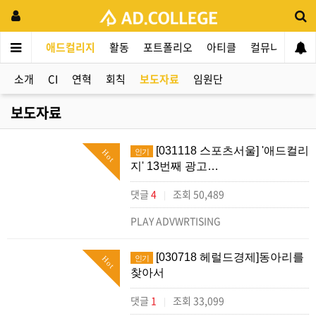
애드컬리지
활동
포트폴리오
아티클
컬뮤니티
애
소개
CI
연혁
회칙
보도자료
임원단
보도자료
[031118 스포츠서울] '애드컬리
인기
Hot
지' 13번째 광고…
댓글
4
조회 50,489
|
PLAY ADVWRTISING
[030718 헤럴드경제]동아리를
인기
Hot
찾아서
댓글
1
조회 33,099
|