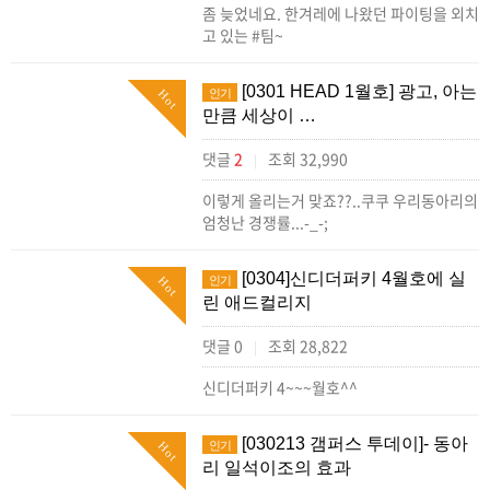
좀 늦었네요. 한겨레에 나왔던 파이팅을 외치
고 있는 #팀~
[0301 HEAD 1월호] 광고, 아는
인기
Hot
만큼 세상이 …
댓글
2
조회 32,990
|
이렇게 올리는거 맞죠??..쿠쿠 우리동아리의
엄청난 경쟁률...-_-;
[0304]신디더퍼키 4월호에 실
인기
Hot
린 애드컬리지
댓글 0
조회 28,822
|
신디더퍼키 4~~~월호^^
[030213 갬퍼스 투데이]- 동아
인기
Hot
리 일석이조의 효과