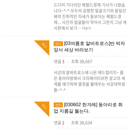
드디어 기다리던 헤럴드경제 기사가 나왔습
니다~^-^ 모두의 공평한 얼굴크기와 용일선
배의 진취적인 자세가 돋보이는 헤럴드경
제... 사진의 얼굴들이 작아서 그런지 그냥 게
시판에서 보기…
더보기
[03여름호 알바트로스]반 박자
인기
Hot
앞서 세상 바라보기
댓글
3
조회 38,667
|
서강대 알바트로스에 나온 애드컬리지~ 좁
은 동아리방에서 크리에이티브한 광고의 세
계를 얘기하며 열정을 불태우는 서강대학생
들~^-^
[030602 한겨레] 동아리로 취
인기
Hot
업 지름길 뚫는다.
댓글
2
조회 38,634
|