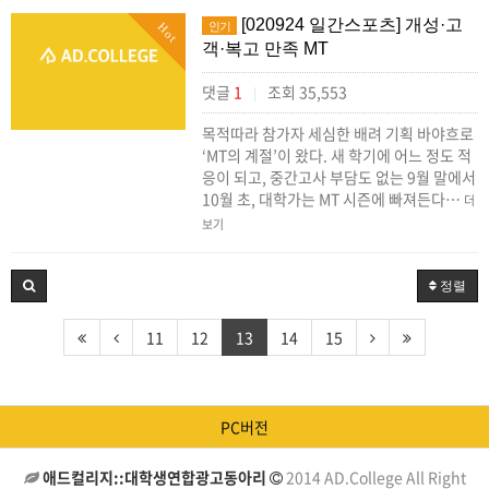
[020924 일간스포츠] 개성·고
인기
Hot
객·복고 만족 MT
댓글
1
조회 35,553
|
목적따라 참가자 세심한 배려 기획 바야흐로
‘MT의 계절’이 왔다. 새 학기에 어느 정도 적
응이 되고, 중간고사 부담도 없는 9월 말에서
10월 초, 대학가는 MT 시즌에 빠져든다…
더
보기
정렬
11
12
13
14
15
PC버전
애드컬리지::대학생연합광고동아리
2014 AD.College All Right