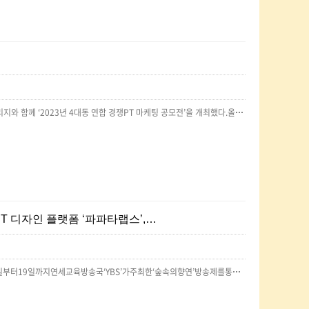
종합광고대행사 온더플래닛이 4대 대학생 연합 광고동아리 애드플래쉬, 애드파워, 애드피아, 애드컬리지와 함께 ‘2023년 4대동 연합 경쟁PT 마케팅 공모전’을 개최했다.올해로 2회째를 맞이한 이번 공모전은 총 8개 팀이 참여, 대상 1팀, 최우수상 1팀, 우수상 1팀을 선발, 총 3개팀에 상금과 상장을 수여했다.경쟁 PT의 과제는 온더플래닛과 마케팅 파트너쉽을 맺고 있는 유한킴벌리의 Total Household Care 브랜드 ‘스카트’의 2024년 IMC 캠페인 전략 아이디어 제안으로 진행됐다. 8월부터 약 6주 간 진행된 이번 기간 동안 4대 동아리 대학생들은 브랜드 전략부터 키메시지 발굴, 매체전략과 프로모션 아이디어까지 고민하며 기획 및 실무 역량을 쌓았다.애드파워 2팀은 “이번 공모전을 통해 브랜드와 연관성이 있는 타겟을 공략하기 위한 다양한 마케팅 전략과 아이디어를 기획해 보는 계기가 됐다”며 수상소감을 전했다. 그 외에도 애드컬리지 2팀이 최우수상을, 애드피아2팀이 우수…
PPT 디자인 플랫폼 ‘파파타랩스’,…
PPT디자인플랫폼‘파파타랩스’가대학생들에게자사의탬플릿을지원하는이벤트를펼쳤다.지난5월11일부터19일까지연세교육방송국‘YBS’가주최한‘숲속의향연’방송제를통해‘학생들에게유용한템플릿10종세트’를무상제공한것.파파타랩스관계자는“다양한분야의대학생들이자사의PPT콘텐츠를만나볼수있는기회를선사하는차원”이었다며“앞으로도최신트렌드를모니터링하며차별화된콘텐츠제작을위해노력할것”이라고밝혔다.PT시장의최신트렌드를주도하기위해노력하는만큼,트렌드에민감한대학생대상의활동이특히활발하다.금번YBS에대한지원외에도,지난2년간4대대학연합광고동아리(애드파워,애드피아,애드플래쉬,애드컬리지)가주최하는광고제와신입생모집행사의지원기업으로활약했던바있다.회사관계자는“커뮤니케이션AI‘ChatGPT4.0’과‘bingChat’을활용한콘텐츠를제작하는등변화하고있는시장환경에발빠르게적응하며,PT시장에서의경쟁력을높여가는중”이라고밝혔다.원문:https://www.thefirstmedia.net/news/articleView.html?idxno=118712