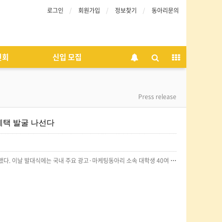
로그인
회원가입
정보찾기
동아리문의
인회
신입 모집
Press release
형 혜택 발굴 나선다
LG유플러스는 지난달 28일 오후 '참여형 멤버십 프로젝트' 2기 발대식을 열고 본격적인 활동을 시작했다. 이날 발대식에는 국내 주요 광고·마케팅동아리 소속 대학생 40여 명이 참석했다.LG유플러스는 이번 활동을 통해 MZ세대의 아이디어를 토대로 고객 맞춤형 혜택을 발굴하고 이를 실제 서비스에 반영해 만족도가 높은 차별적 고객 경험을 제공할 계획이다.원문:https://www.financialpost.co.kr/news/articleView.html?idxno=223886