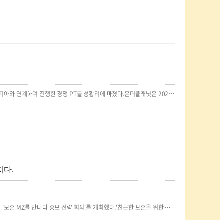
종합 광고대행사 온더플래닛이 4대 대학생 연합 광고동아리 애드파워, 애드컬리지, 애드플래쉬, 애드피아와 연계하여 진행한 경쟁 PT를 성황리에 마쳤다.온더플래닛은 2020년 창립된 종합 마케팅 대행사로, 지난 3년 간 유한킴벌리, LG생활건강, LG유플러스, 한국벤처투자 등 국내 주요 브랜드 및 기관과 협업하여 다수의 캠페인을 진행했다.지난 7월부터 약 6주 간 진행된 이번 경쟁 PT 과제는 부산/경남 지역 소재의 한우 정육식당 호포갈비의 `20대 타겟 확보를 위한 온라인 커머스 사업영역 확대 아이디어 제안`이었다. 4대 동아리는 총 10개 팀으로 나누어, 해당 기간 동안 온라인 브랜드 네이밍, 상품기획 및 프로모션 아이디어를 비롯한 마케팅 제안을 통해 기획 및 실무 역량을 쌓았다.심사에는 온더플래닛 이원용 크리에이티브 디렉터와 김성욱 파트장, 이상은 책임이 참석했다. 평가 항목은 총 4가지로, 창의성(Creativity), 논리성(Logic), 타당성/실현 가능성(Feasibilit…
지다.
서울지방보훈청(청장 이승우)이 20일 서울 서대문구 국립대한민국임시정부수립기념관 다목적홀에서 '보훈 MZ를 만나다 홍보 전략 회의'를 개최했다.'친근한 보훈을 위한 발전 방향 모색'이라는 부제로 진행된 회의는 소속기관 실무자들과 대학생 연합 광고동아리 애드컬리지, 한신대 광고홍보학과(O.F.A), 국내 유명 광고회사 관계자 등이 참석해 격의 없는 토론의 장을 가졌다.1부는 대학생연합광고동아리(애드컬리지), 한신대 광고홍보학부(O.F.A), 홍익대 광고홍보학과 대학생들이 새로운 보훈홍보사업을 제안하며 행사의 문을 열었다. 학생들은 보훈이 일상에서 가깝지 않았던 이유를 다양한 측면에서 분석하며 방안점을 모색했다.한신대학교 김윤수 학생은 "보훈의 가치는 MZ세대가 추구하는 사회의 공정과 정의에 부합하다고 생각한다"고 말하며, '행동을 통해 변화를 이끌 수 있는 캠페인'을 제시했다. 또한 애드컬리지 전소영 회장은 젊은세대에게 보훈이 와닿지 않는 이유로 '공감의 부족'을 집으며, 인식-공감-…