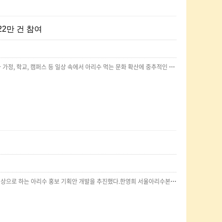
22만 건 참여
지난 5월부터 활동을 시작한 아리수 가족‧대학생 서포터즈 71명은 10월까지 6개월간 소셜미디어와 가정, 학교, 캠퍼스 등 일상 속에서 아리수 먹는 문화 확산에 중추적인 역할을 했다. 대학생 연합 광고동아리 ‘애드컬리지’와 협업해 10개 팀 70여 명이 직접 20대를 대상으로한 ‘먹는 물 아리수’ 홍보 아이디어를 기획하고 실행하는 프로젝트를 진행하기도 했다.‘아낄수록 아리수로’ 캠페인에는 환경운동가이자 서울시 홍보대사 배우 박진희, 방송인 줄리안도 앞장서서 참여했다. ‘환경재단’, ‘동물권행동 카라’가 주최하는 시민 행사에 아리수 식수 부스를 운영했고, 지난 9월 1일에는 와이퍼스와 함께 한강에서 ‘아낄수록 아리수로’ 플로깅을 진행하기도 했다. ‘기후위기 인간’ 웹툰 작가 구희와 함께 환경과 건강, 경제를 아낄 수 있는 캠페인 인스타툰을 제작, 홍보했다.원문:https://www.waterjournal.co.kr/news/articleView.html?idxno=78822
서울시는 대학교 연합 광고 동아리 ‘애드컬리지’ 소속 대학생 70여 명과 함께 지난 4월부터 20대를 대상으로 하는 아리수 홍보 기획안 개발을 추진했다.한영희 서울아리수본부장은 “수돗물 먹는 비율이 낮은 젊은 세대를 대상으로 수돗물에 대한 기존 인식의 틀에서 벗어나 세련되고 멋진 브랜드로 아리수를 홍보하고자 했다”라며 “가치 소비를 추구하는 시민이 아리수를 마시는 것이 기후 위기 시대에 플라스틱 쓰레기와 탄소를 줄이는 멋진 행동으로 공감하고 동참해주길 바란다”라고 말했다.원문:http://www.watermaeil.com/news/articleView.html?idxno=7609