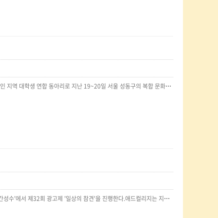
정식품이 대학생 연합 광고동아리 애드컬리지가 주관하는 광고제에 참여했다.애드컬리지는 서울ᆞ경인 지역 대학생 연합 동아리로 지난 19~20일 서울 성동구의 복합 문화공간 공간성수에서 ‘일상의 참견’이라는 주제로 광고제를 개최했다. 이번 광고제에서 애드컬리지는 MZ세대에게 베지밀과 간단요리사 브랜드 등 정식품의 대표 제품을 쉽고 재미있게 각인시킬 수 있는 광고 아이디어를 발표했다.정식품 관계자는 “이 같은 활동은 대학생들과의 협업을 통해 열정 넘치는 아이디어를 나누고 브랜드에 대한 다양한 목소리에 귀를 기울이려는 노력의 일환”이라며 “2030을 중심으로 소비 트렌드가 빠르게 변화하고 있는 만큼 앞으로도 MZ세대와 접점을 넓히고 브랜드 인지도와 호감도를 높여갈 예정“이라고 말했다.원문 :http://www.nspna.com/news/?mode=view&newsid=605400
대학생 연합 광고동아리 애드컬리지가 11월 19일부터 20일까지 서울 성동구 소재 복합문화공간 '공간성수'에서 제32회 광고제 '일상의 참견'을 진행한다.애드컬리지는 지난 1990년 서울·경인 지역 소재 학교와 소속 학생들이 광고 활동을 목표로 창립한 대학생 연합 동아리 단체로 감각적이고 참신한 대학생의 아이디어를 기반으로 여러 기업과 연계 활동을 펼쳐 다채로운 콘텐츠를 제작해 긍정적인 평가를 받았다. 특히 사회적인 문제에도 관심을 기울이며 이를 유의미한 내용의 광고 콘텐츠로 재구성해 조명 받은 바 있다.이번 광고제의 주제는 '일상의 참견'으로 일상적인 상황 속에서 두 개의 브랜드를 함께 제시해 소구하여 관람객들에게 온전히 선택을 맡기는 것이 핵심이다. 또한 광고제 목표는 선택에 대한 참견의 영향력 그리고 이에 따른 광고의 본질에 집중하자는 것으로 생각 밖이었던 브랜드를 제시함으로써 브랜드 리포지셔닝 가능성의 존재를 보여주자는 취지다.애드컬리지 관계자는 "광고제 콘셉트 및 주제는 매…