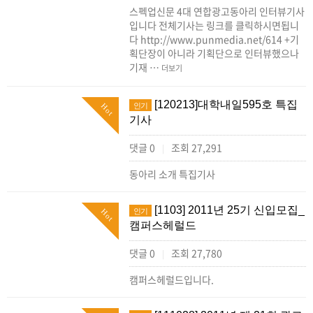
스펙업신문 4대 연합광고동아리 인터뷰기사
입니다 전체기사는 링크를 클릭하시면됩니
다 http://www.punmedia.net/614 +기
획단장이 아니라 기획단으로 인터뷰했으나
기재 …
더보기
[120213]대학내일595호 특집
인기
Hot
기사
댓글 0
조회 27,291
|
동아리 소개 특집기사
[1103] 2011년 25기 신입모집_
인기
Hot
캠퍼스헤럴드
댓글 0
조회 27,780
|
캠퍼스헤럴드입니다.