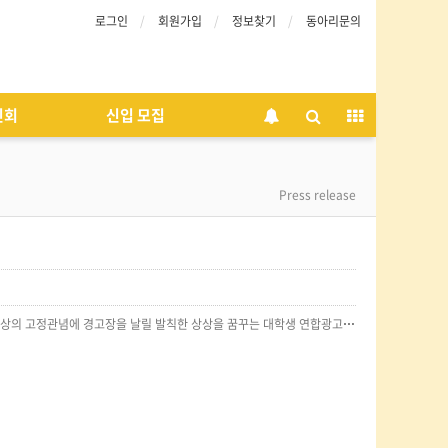
로그인
회원가입
정보찾기
동아리문의
인회
신입 모집
Press release
원문링크: http://www.sisunnews.co.kr/news/articleView.html?idxno=29715 [시선뉴스] 세상의 고정관념에 경고장을 날릴 발칙한 상상을 꿈꾸는 대학생 연합광고동아리 애드컬리지가 '제 25회 광고제 '반칙(反則)'을 개최했다. 지난 11월 21일(토)부터 양일간 G아르체(강남역 신분당선 내부위치)에서 열린 '반칙(反則)'에는 기존의 질서와 생각에 도전하는 창의적인 광고들이 채워졌다. 애드컬리지 최찬 회장은 "반칙(反則)'은 사전적 의미로는 주로 법칙이나 규정, 규칙 따위를 어김을 뜻한다. 하지만 또 다른 의미로는 반대의 법칙, 반하는 법칙이 있다"며 "이번 광고제를 통해 애드컬리지는 기존의 ‘반칙’이 가지는 부정적인 이미지를 뒤집고 새로운 생각, 반할 수 있는 용기, 발칙한 상상력이 가지는 힘을 광고를 통해 조명하고자 한다"고 행사의 의의를 밝혔다. 행사장을 찾은 김영규 ICCI 국제문화교류재단 및 기독교연합뉴스 대표는 “고정관념을 뛰어 넘는…