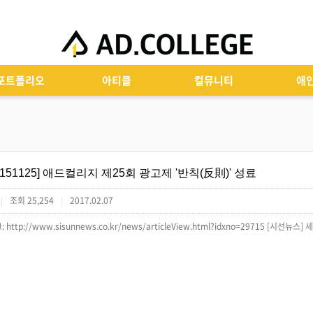
포트폴리오
아티클
컬뮤니티
애
[151125] 애드컬리지 제25회 광고제 '반칙(反則)' 성료
조회 25,254
2017.02.07
|
|