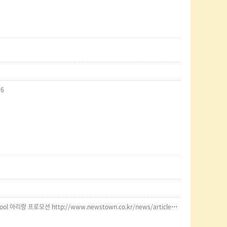
06
http://www.newstown.co.kr/news/articleView.html?idxno=1297232012년 summer school 아리랑 프로모션 http://www.newstown.co.kr/news/articleView.html?idxno=129723