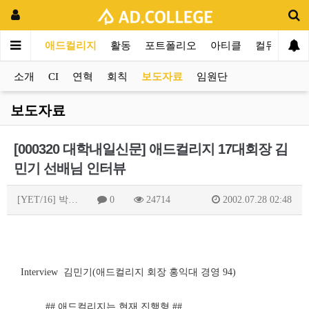
애드컬리지
활동
포트폴리오
아티클
컬뮤니티
소개
CI
연혁
회칙
보도자료
임원단
보도자료
[000320 대학내일신문] 애드컬리지 17대회장 김
민기 선배님 인터뷰
[YET/16] 박…
0
24714
2002.07.28 02:48
Interview 김민기(애드컬리지 회장 홍익대 경영 94)
## 애드컬리지는 현재 진행형 ##