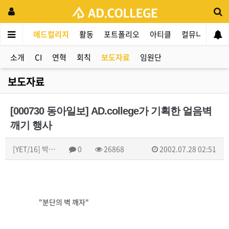
애드컬리지
활동
포트폴리오
아티클
컬뮤니티
애
소개
CI
연혁
회칙
보도자료
임원단
보도자료
[000730 동아일보] AD.college가 기획한 얼음벽
깨기 행사
[YET/16] 박…
0
26868
2002.07.28 02:51
"분단의 벽 깨자"