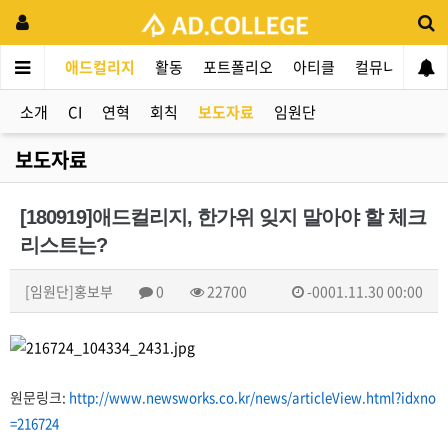
애드컬리지
활동
포트폴리오
아티클
컬뮤니티
애
소개
CI
연혁
회칙
보도자료
임원단
보도자료
[180919]애드컬리지, 한가위 잊지 말아야 할 체크
리스트는?
[임원단]홍보부
0
22700
-0001.11.30 00:00
원문링크:
http://www.newsworks.co.kr/news/articleView.html?idxno
=216724