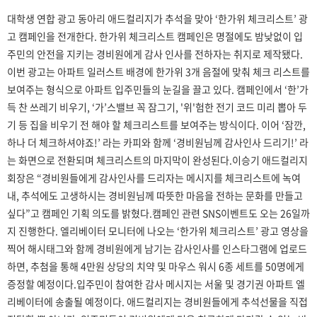
대학생 연합 광고 동아리 애드컬리지가 추석을 맞아 ‘한가위 체크리스트’ 광
고 캠페인을 전개한다. 한가위 체크리스트 캠페인은 명절에도 밤낮없이 입
주민의 안전을 지키는 경비원에게 감사 인사를 전하자는 취지로 제작됐다.
이번 광고는 아파트 일러스트 배경에 한가위 3개 음절에 맞춰 체크 리스트를
보여주는 형식으로 아파트 입주민들의 눈길을 끌고 있다. 캠페인에서 ‘한’가
득 찬 쓰레기 비우기, ‘가’스밸브 꼭 잠그기, '위'험한 전기 코드 미리 뽑아 두
기 등 집을 비우기 전 해야 할 체크리스트를 보여주는 방식이다. 이어 ‘잠깐,
하나 더 체크하셔야죠!’ 라는 카피와 함께 ‘경비원님께 감사인사 드리기!’ 라
는 화면으로 전환되며 체크리스트의 마지막이 완성된다.이승기 애드컬리지
회장은 “경비원들에게 감사인사를 드리자는 메시지를 체크리스트에 녹여
내, 추석에도 고생하시는 경비원님께 따뜻한 마음을 전하는 문화를 만들고
싶다”고 캠페인 기획 의도를 밝혔다.캠페인 관련 SNS이벤트도 오는 26일까
지 진행한다. 엘리베이터 모니터에 나오는 ‘한가위 체크리스트’ 광고 영상을
찍어 해시태그와 함께 경비원에게 남기는 감사인사를 인스타그램에 업로드
하면, 추첨을 통해 4만원 상당의 치약 및 마우스 워시 6종 세트를 50명에게
증정할 예정이다.입주민이 참여한 감사 메시지는 서울 및 경기권 아파트 엘
리베이터에 송출될 예정이다. 애드컬리지는 경비원들에게 추석선물을 직접