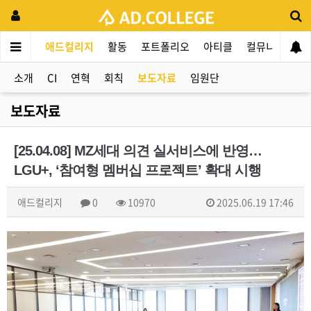
애드컬리지
활동
포트폴리오
아티클
컬뮤니티
애
소개
CI
연혁
회칙
보도자료
임원단
보도자료
[25.04.08] MZ세대 의견 실서비스에 반영…
LGU+, ‘참여형 멤버십 프로젝트’ 확대 시행
애드컬리지
0
10970
2025.06.19 17:46