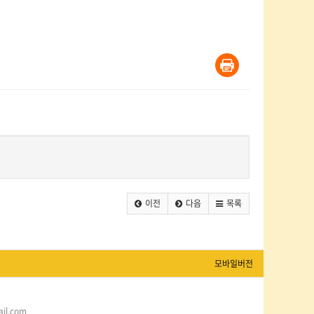
이전
다음
목록
모바일버전
l.com