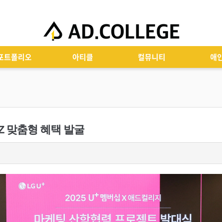
포트폴리오
아티클
컬뮤니티
애
 MZ 맞춤형 혜택 발굴