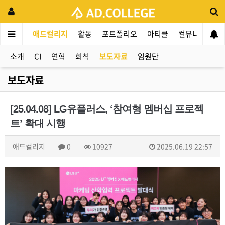
애드컬리지
활동
포트폴리오
아티클
컬뮤니티
애
소개
CI
연혁
회칙
보도자료
임원단
보도자료
[25.04.08] LG유플러스, ‘참여형 멤버십 프로젝
트’ 확대 시행
애드컬리지
0
10927
2025.06.19 22:57