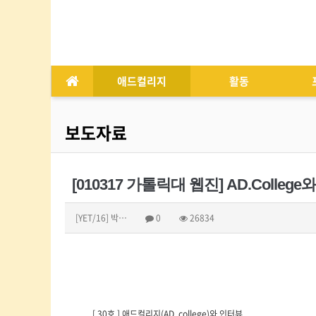
애드컬리지
활동
보도자료
[010317 가톨릭대 웹진] AD.Colleg
[YET/16] 박…
0
26834
[ 30호 ] 애드컬리지(AD. college)와 인터뷰