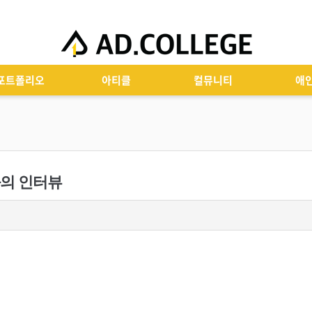
포트폴리오
아티클
컬뮤니티
애
e와의 인터뷰