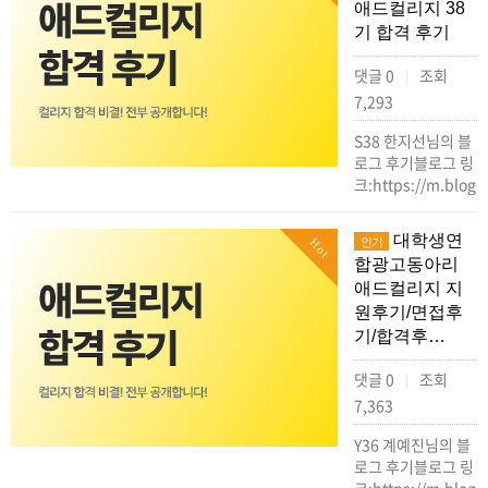
애드컬리지 38
기 합격 후기
댓글 0
조회
|
7,293
S38 한지선님의 블
로그 후기블로그 링
크:https://m.blog.
대학생연
인기
Hot
합광고동아리
애드컬리지 지
원후기/면접후
기/합격후…
댓글 0
조회
|
7,363
Y36 계예진님의 블
로그 후기블로그 링