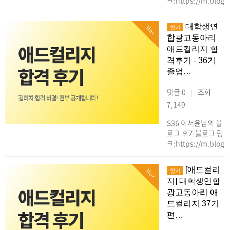
크:https://m.blog
대학생연
인기
Hot
합광고동아리
애드컬리지 합
격후기 - 36기
졸업…
댓글 0
조회
|
7,149
S36 이서윤님의 블
로그 후기블로그 링
크:https://m.blog
[애드컬리
인기
Hot
지] 대학생연합
광고동아리 애
드컬리지 37기
편…