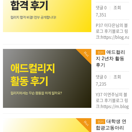
댓글 0
조회
|
7,351
P37 이다은님의 블
로그 후기블로그 링
크:https://blog.na
애드컬리
인기
Hot
지 2년차 활동
후기
댓글 0
조회
|
7,235
Y37 이연주님의 블
로그 후기블로그 링
크:https://m.blog
대학생 연
인기
Hot
합광고동아리