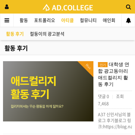
드컬리지
활동
포트폴리오
아티클
컬뮤니티
애인회
신입 
활동 후기
컬둥이의 광고분석
활동 후기
대학생 연
인기
Hot
합 광고동아리
애드컬리지 활
동 후기
댓글 0
조회
|
7,468
A37 신민서님의 블
로그 후기블로그 링
크:https://blog.n