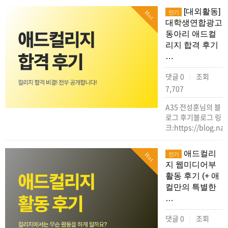
[대외활동]
인기
Hot
대학생연합광고
동아리 애드컬
리지 합격 후기
…
댓글 0
조회
|
7,707
A35 전성훈님의 블
로그 후기블로그 링
크:https://blog.n
애드컬리
인기
Hot
지 웹미디어부
활동 후기 (+ 애
컬만의 특별한
…
댓글 0
조회
|