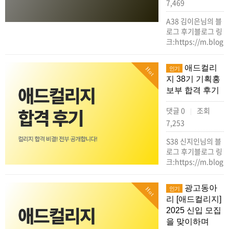
7,469
A38 김이은님의 블
로그 후기블로그 링
크:https://m.blog.
애드컬리
인기
Hot
지 38기 기획홍
보부 합격 후기
댓글 0
조회
|
7,253
S38 신지인님의 블
로그 후기블로그 링
크:https://m.blog.
광고동아
인기
Hot
리 [애드컬리지]
2025 신입 모집
을 맞이하며