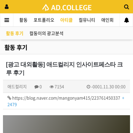
드컬리지
활동
포트폴리오
아티클
컬뮤니티
애인회
신입 
활동 후기
컬둥이의 광고분석
활동 후기
[광고 대외활동] 애드컬리지 인사이트페스타 크
루 후기
애드컬리지
0
7154
-0001.11.30 00:00
https://blog.naver.com/mangonyam415/223761450337
+
2479