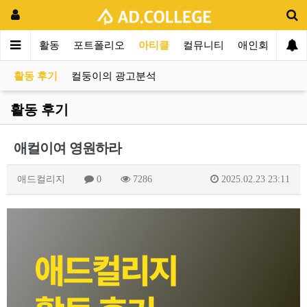
컬리지
활동
포트폴리오
아티클
컬뮤니티
애인회
신입
활동 후기
컬둥이의 광고분석
활동 후기
애컬이여 영원하라
애드컬리지
0
7286
2025.02.23 23:11