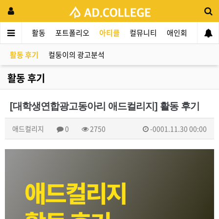
드컬리지
활동
포트폴리오
아티클
컬뮤니티
애인회
신입 
활동 후기
컬둥이의 광고분석
활동 후기
[대학생연합광고동아리 애드컬리지] 활동 후기
애드컬리지
0
2750
-0001.11.30 00:00