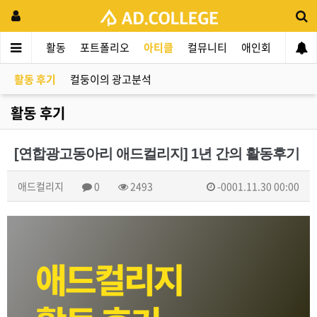
드컬리지
활동
포트폴리오
아티클
컬뮤니티
애인회
신입 
활동 후기
컬둥이의 광고분석
활동 후기
[연합광고동아리 애드컬리지] 1년 간의 활동후기
애드컬리지
0
2493
-0001.11.30 00:00