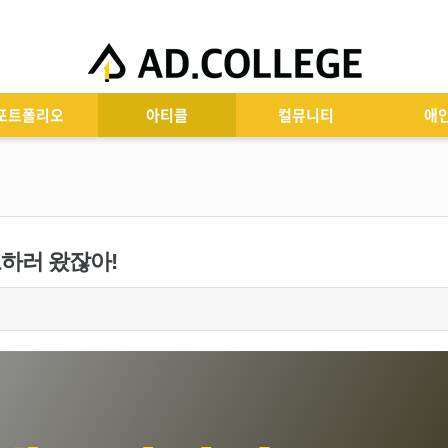
포트폴리오
아티클
컬뮤니티
애
고하러 왔잖아!