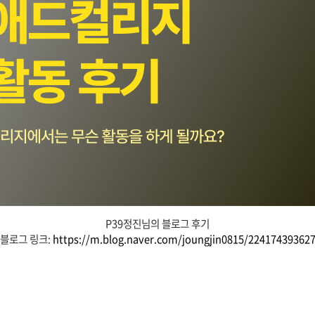
P39정진님의 블로그 후기
블로그 링크:
https://m.blog.naver.com/joungjin0815/22417439362