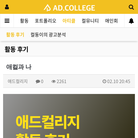
드컬리지
활동
포트폴리오
아티클
컬뮤니티
애인회
신입 
활동 후기
컬둥이의 광고분석
활동 후기
애컬과 나
애드컬리지
0
2261
02.10 20:45