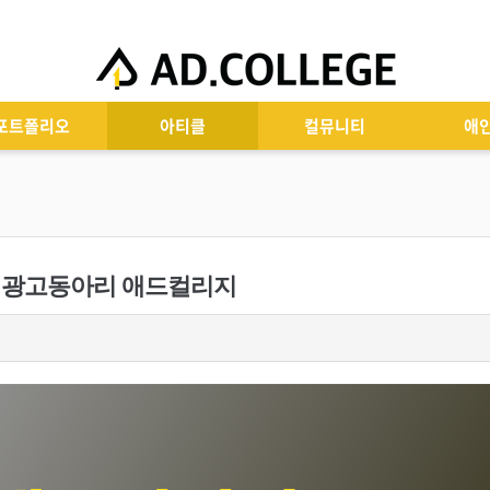
포트폴리오
아티클
컬뮤니티
애
대동 광고동아리 애드컬리지