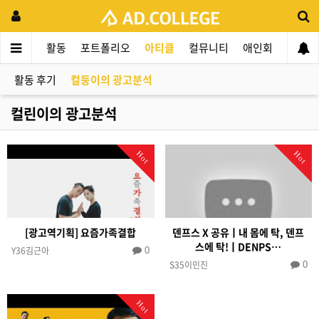
드컬리지
활동
포트폴리오
아티클
컬뮤니티
애인회
신입 
활동 후기
컬둥이의 광고분석
컬린이의 광고분석
Hot
Hot
[광고역기획] 요즘가족결합
덴프스 X 공유ㅣ내 몸에 탁, 덴프
스에 탁!ㅣDENPS…
Y36김근아
0
S35이민진
0
Hot