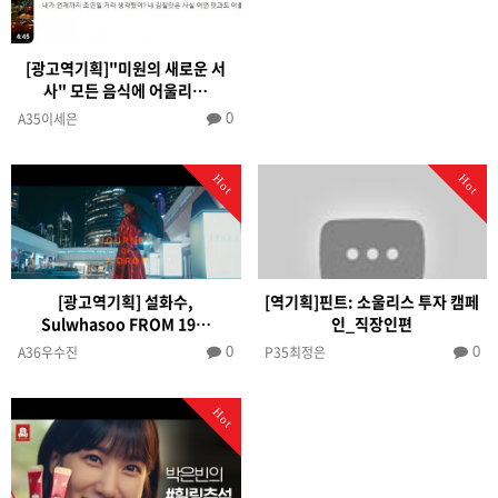
[광고역기획]"미원의 새로운 서
사" 모든 음식에 어울리…
A35이세은
0
Hot
Hot
[광고역기획] 설화수,
[역기획]핀트: 소울리스 투자 캠페
Sulwhasoo FROM 19…
인_직장인편
A36우수진
P35최정은
0
0
Hot