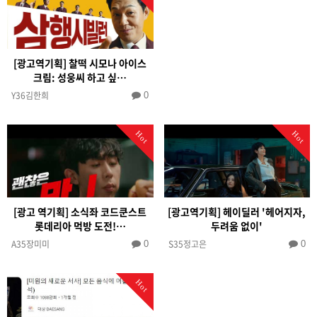
[광고역기획] 찰떡 시모나 아이스
크림: 성웅씨 하고 싶…
Y36김한희
0
Hot
Hot
[광고 역기획] 소식좌 코드쿤스트
[광고역기획] 헤이딜러 '헤어지자,
롯데리아 먹방 도전!…
두려움 없이'
A35장미미
S35정고은
0
0
Hot