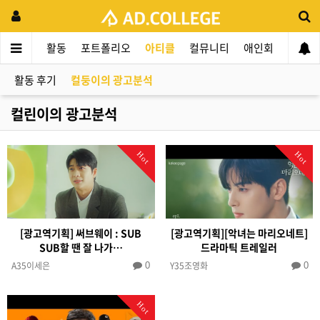
드컬리지
활동
포트폴리오
아티클
컬뮤니티
애인회
신입 
활동 후기
컬둥이의 광고분석
컬린이의 광고분석
Hot
Hot
[광고역기획] 써브웨이 : SUB
[광고역기획][악녀는 마리오네트]
SUB할 땐 잘 나가…
드라마틱 트레일러
A35이세은
Y35조영화
0
0
Hot