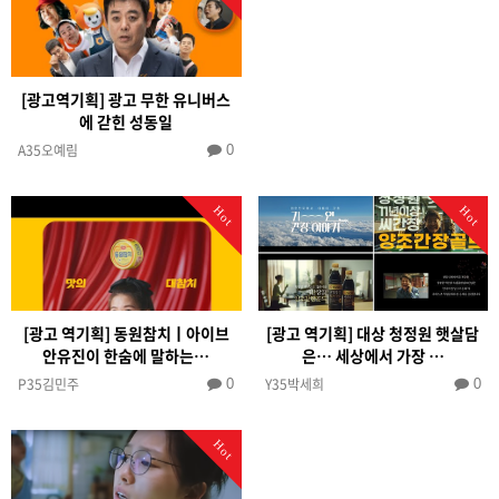
[광고역기획] 광고 무한 유니버스
에 갇힌 성동일
A35오예림
0
Hot
Hot
[광고 역기획] 동원참치ㅣ아이브
[광고 역기획] 대상 청정원 햇살담
안유진이 한숨에 말하는…
은… 세상에서 가장 …
P35김민주
Y35박세희
0
0
Hot