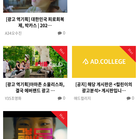
[광고 역기획] 대한민국 피로회복
제, 박카스 | 202…
A34오수진
0
Hot
Hot
[광고 역기획]아마존 소울리스좌,
[공지] 해당 게시판은 <컬린이의
결국 에버랜드 광고 …
광고분석> 게시판입니…
Y35조영화
애드컬리지
0
0
Hot