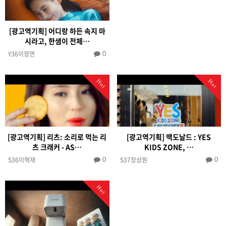
[광고역기획] 어디랑 하든 속지 마
시라고, 한샘이 전체…
Y36이정연
0
Hot
Hot
[광고역기획] 리츠: 소리로 먹는 리
[광고역기획] 맥도날드 : YES
츠 크래커 - AS…
KIDS ZONE, …
S36이혁재
S37장상원
0
0
Hot