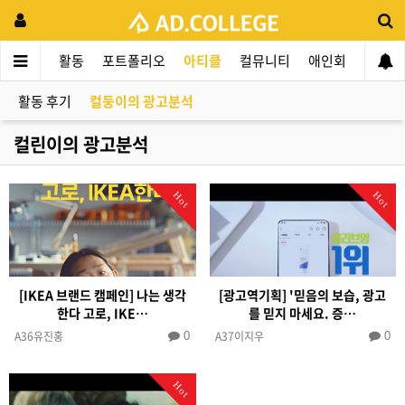
드컬리지
활동
포트폴리오
아티클
컬뮤니티
애인회
신입 
활동 후기
컬둥이의 광고분석
컬린이의 광고분석
Hot
Hot
[IKEA 브랜드 캠페인] 나는 생각
[광고역기획] '믿음의 보습, 광고
한다 고로, IKE…
를 믿지 마세요. 증…
A36유진홍
A37이지우
0
0
Hot