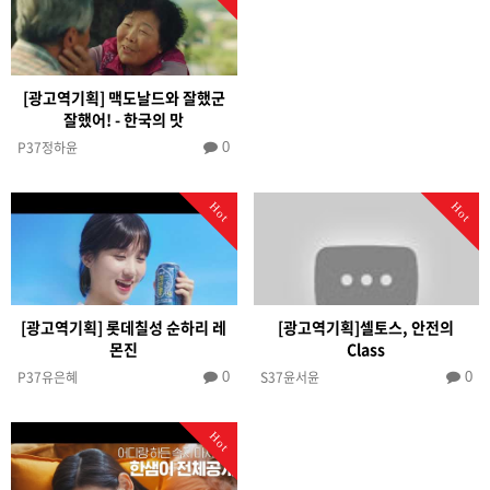
[광고역기획] 맥도날드와 잘했군
잘했어! - 한국의 맛
P37정하윤
0
Hot
Hot
[광고역기획] 롯데칠성 순하리 레
[광고역기획]셀토스, 안전의
몬진
Class
P37유은혜
S37윤서윤
0
0
Hot