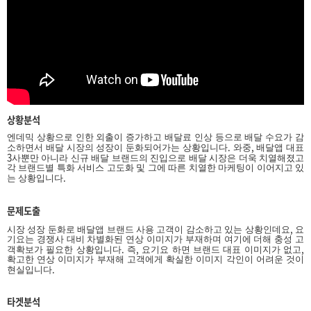
상황분석
엔데믹 상황으로 인한 외출이 증가하고 배달료 인상 등으로 배달 수요가 감
.
,
소하면서 배달 시장의 성장이 둔화되어가는 상황입니다
와중
배달앱 대표
3
사뿐만 아니라 신규 배달 브랜드의 진입으로 배달 시장은 더욱 치열해졌고
각 브랜드별 특화 서비스 고도화 및 그에 따른 치열한 마케팅이 이어지고 있
.
는 상황입니다
문제도출
,
시장 성장 둔화로 배달앱 브랜드 사용 고객이 감소하고 있는 상황인데요
요
기요는 경쟁사 대비 차별화된 연상 이미지가 부재하며 여기에 더해 충성 고
.
,
,
객확보가 필요한 상황입니다
즉
요기요 하면 브랜드 대표 이미지가 없고
확고한 연상 이미지가 부재해 고객에게 확실한 이미지 각인이 어려운 것이
.
현실입니다
타겟분석