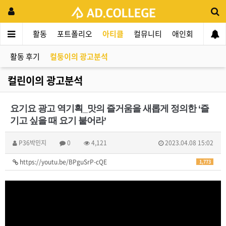
드컬리지
활동
포트폴리오
아티클
컬뮤니티
애인회
신입 
활동 후기
컬둥이의 광고분석
컬린이의 광고분석
요기요 광고 역기획_맛의 즐거움을 새롭게 정의한 ‘즐
기고 싶을 때 요기 붙어라’
P36박민지
0
4,121
2023.04.08 15:02
https://youtu.be/BPguSrP-cQE
1,773