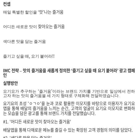
컨셉
‘
맛
’
나는 즐거움
매일 특별한 할인을
찾아오는 즐거움
어디든 새로운 맛이
색다른 맛을 담는 즐거움
,
!!
즐기고 싶을 때
요기 붙어라
IMC
전략
–
맛의 즐거움을 새롭게 정의한
‘
즐기고 싶을 때 요기 붙어라
’
광고 캠페
인
실행방안
‘
’
요기요가 추구하는
즐거움
이라는 브랜드 가치를 기반으로 일상에서 전하
고자 하는 맛의 즐거움을 세 가지 형태로 구체화해 전달하였습니다.
요기요의 초성 'ㅇㄱㅇ'을 눈과 코로 활용한 이모지를 바탕으로 이용자가 요기요
앱을 통해 배달의 즐거움을 느끼는 순간, 고객의 얼굴이 요기요 이모지로 변화하
는 모습을 담은 광고를 통해 브랜드 가치를 전달했습니다.
#1. '어디든 새로운 맛이 찾아오는 즐거움'
배달앱을 통해 다채로운 메뉴를 즐길 수 있는 확장된 고객 경험의 의미를 담았다.
#2. '색다른 맛을 담는 즐거움'