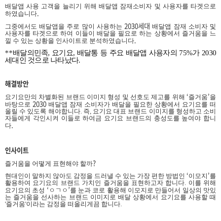
배달앱 사용 고객을 늘리기 위해 배달앱 잠재소비자 및 사용자를 타겟으로
.
하였습니다
2030세대
그중에서도 배달앱을 주로 많이 사용하는
배달앱 잠재 소비자 및
사용자를 타겟으로 하여 이들이 배달을 필요로 하는 상황에서 즐거움을 느
.
낄 수 있는 상황을 인사이트로 분석하였습니다
**
배달의민족, 요기요, 배달통 등 주요 배달앱 사용자의 75%가 2030
세대인 것으로 나타났다.
해결방안
‘
’
요기요만의 차별화된 브랜드 이미지 형성 및 선호도 제고를 위해
즐거움
을
2030
바탕으로
배달앱 잠재 소비자가 배달을 필요한 상황에서 요기요를 떠
올릴 수 있도록 해야합니다. 즉, 요기요 대표 브랜드 이미지를 형성하고 소비
자들에게 각인시켜 이들로 하여금 요기요 브랜드의 충성도를 높여야 합니
.
다
인사이트
?
즐거움을 어떻게 표현해야 할까
‘
’
현대인이 말하지 않아도 감정을 드러낼 수 있는 가장 편한 방법인
이모지
를
활용하여 요기요의 브랜드 가치인 즐거움을 표현하고자 합니다. 이를 위해
‘
’
요기요의 초성
ㅇㄱㅇ
를 눈과 코로 활용해 이모지로 만들어서 일상의 맛있
는 즐거움을 선사하는 브랜드 이미지로 배달 상황에서 요기요를 사용할 때
'즐거움'이라는 감정을 떠올리게끔 합니다.