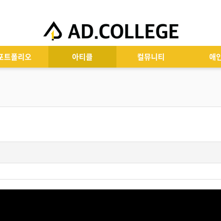
포트폴리오
아티클
컬뮤니티
애