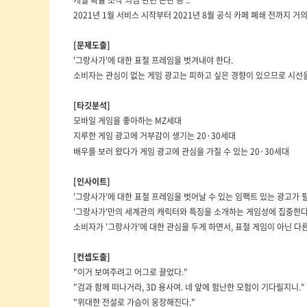
개별 확률 조작 의심 관련 논란 등 ..
2021년 1월 서비스 시작부터 2021년 8월 공식 카페 폐쇄 전까지 거
[문제도출]
'그랑사가'에 대한 표절 프레임을 벗겨내야 한다.
소비자는 관심이 없는 게임 광고는 피하고 싶은 경향이 있으므로 시선을
[타깃분석]
모바일 게임을 좋아하는 MZ세대
지루한 게임 광고에 거부감이 생기는
20·30세대
배우를 보러 왔다가 게임 광고에 관심을 가질 수 있는
20·30세대
[인사이트]
'그랑사가'에 대한 표절 프레임을 벗어날 수 있는 임팩트 있는 광고가 
'그랑사가'만의 세계관의 캐릭터와 특징을 소개하는 게임성에 집중한다면
소비자가 '그랑사가'에 대한 관심을 두게 하면서, 표절 게임이 아닌 다른
[컨셉도출]
​"이거 보여주려고 어그로 끌었다."
"검과 함께 떠나거라, 3D 용사여. 네 앞에 험난한 모험이 기다릴지니."
"위대한 전설로 가슴이 웅장해진다."