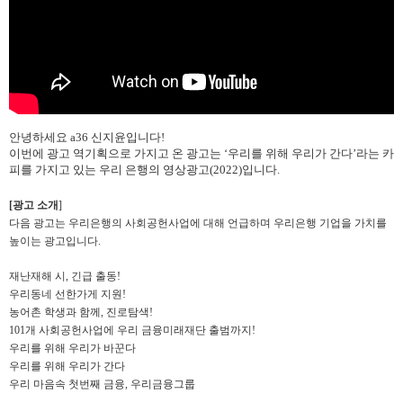
안녕하세요 a36 신지윤입니다!
이번에
광고
역기획으로
가지고
온
광고는
‘
우리를
위해
우리가
간다
’
라는
카
피를
가지고
있는
우리
은행의
영상광고
(2022)
입니다
.
[광고 소개
]
다음 광고는 우리은행의 사회공헌사업에 대해 언급하며 우리은행 기업을 가치를
높이는 광고입니다.
재난재해 시, 긴급 출동!
우리동네 선한가게 지원!
농어촌 학생과 함께, 진로탐색!
101개 사회공헌사업에 우리 금융미래재단 출범까지!
우리를 위해 우리가 바꾼다
우리를 위해 우리가 간다
우리 마음속 첫번째 금융, 우리금융그룹