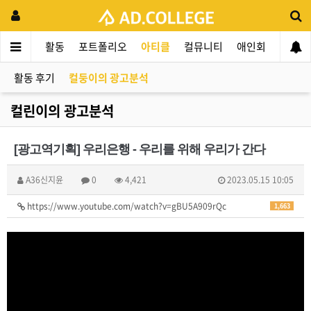
드컬리지
활동
포트폴리오
아티클
컬뮤니티
애인회
신입 
활동 후기
컬둥이의 광고분석
컬린이의 광고분석
[광고역기획] 우리은행 - 우리를 위해 우리가 간다
A36신지윤
0
4,421
2023.05.15 10:05
https://www.youtube.com/watch?v=gBU5A909rQc
1,663