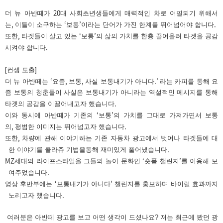
20
더 뉴 아반떼가
대 사회초년생들에게 매력적인 차로 어필되기 위해서
,
‘
’
.
는
이들이 소구하는
보통
이라는 단어가 가진 한계를 뛰어넘어야 합니다
,
‘
’
또한
타겟들이 살고 있는
보통
의 삶의 가치를 한층 끌어올려 타겟을 공감
.
시켜야 합니다
[컨셉 도출]
‘
,
,
.’
더 뉴 아반떼는
요즘
보통
사실 보통내기가 아니다
라는 카피를 통해 요
즘 보통의 청춘들이 사실은 보통내기가 아니라는 역설적인 메시지를 통해
.
타겟의 공감을 이끌어내고자 했습니다
‘
’
이와 동시에 아반떼가 기존의
보통
의 가치를 그대로 가져가면서 보통
,
.
의
평범한 이미지는 뛰어넘고자 했습니다
,
또한
차량에 관해 이야기하는 기존 자동차 광고에서 벗어나 타겟들에 대
.
한 이야기를 콜라쥬 기법을통해 재미있게 풀어냈습니다
MZ
‘
’
세대의 라이프스타일을 그들의 놀이 문화인
숏폼 챌린지
를 이용해 보
.
여주었습니다
‘
’
영상 후반부에는
보통내기가 아니다
챌린지를 홍보하며 바이럴 효과까지
.
노리고자 했습니다
여러분은 아반떼 광고를 보고 어떤 생각이 드셨나요? 저는
최근에 봤던 광