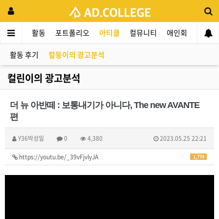
드컬리지
활동
포트폴리오
아티클
컬뮤니티
애인회
신입 
활동 후기
컬둥이의 광고분석
컬린이의 광고분석
더 뉴 아반떼 : 보통내기가 아니다, The new AVANTE
편
Y36박성일
0
4,380
2023.05.25 22:21
https://youtu.be/_39vFjvlyJA
1,774