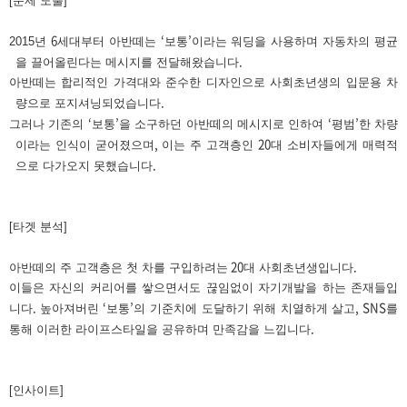
[문제 도출]
6
‘
’
2015
년
세대부터 아반떼는
보통
이라는 워딩을 사용하며 자동차의 평균
.
을 끌어올린다는 메시지를 전달해왔습니다
아반떼는 합리적인 가격대와 준수한 디자인으로 사회초년생의 입문용 차
.
량으로 포지셔닝되었습니다
‘
’
‘
’
그러나 기존의
보통
을 소구하던 아반떼의 메시지로 인하여
평범
한 차량
,
20
이라는 인식이 굳어졌으며
이는 주 고객층인
대 소비자들에게 매력적
.
으로 다가오지 못했습니다
[타겟 분석]
20
.
아반떼의 주 고객층은 첫 차를 구입하려는
대 사회초년생입니다
이들은 자신의 커리어를 쌓으면서도 끊임없이 자기개발을 하는 존재들입
.
‘
’
, SNS
니다
높아져버린
보통
의 기준치에 도달하기 위해 치열하게 살고
를
.
통해 이러한 라이프스타일을 공유하며 만족감을 느낍니다
[인사이트]