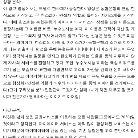
상황 분석
:
이 광고 영상에서는 모델로 한소희가 등장한다
.
영상은 농협은행의 면접 현
장으로 시작되고 곧 한소희가 면접자 역할로 들어와 자기소개를 시작한
다
.
이때 한소희는 농협은행의 마이데이터 서비스의 장점을 담은 이름으로
등장하는데 그 이름은 바로
‘
누수노시뇽
’
이다
.
이 이름은 고객의 자산 및 개
인정보는 누수되지 않고
(
새어나가지 않고
)
그대신 신용은 올릴 수 있도록 돕
는다는 의미이다
.
한소희의 이름 및 자기소개가 농협은행의 소개로 이어지
게 되는 연출이다
.
면접을 통해 농협은행 마이데이터 서비스의 핵심이 무엇
이라 생각하냐는 질문을 던지고 한소희가 답하는 연출을 통해 지루하지 않
게 자사의 서비스를 전달하고 있다
.
또한
‘
누수노시뇽
’
이라는 핵심 키워드를
고기 굽는 모습으로 표현해 다방면으로 고객의 자산을 관리해 돈이 새나가
지 않는다고 이야기한다
.(
고기의 여러 면을 빠르게 구워 육즙을 가두는 모습
으로 형상화
)
면접관 역할의 배우와 티키타카를 통해 이야기를 전개해나간
다
.(
고기 구워보실 분
?->
면접관이 구웠지만 실패
->
내가 하면 태우고 잘 못하
니까 전문가가 필요하다는 이야기로 이어짐
)
타깃 분석
:
타깃은 넓게 보면 금융서비스를 이용하는 모든 사람들
(
그중에서도
2050)
일
것이라고 생각한다
.
마이데이터 서비스는 아직 많이 활성화된 서비스는 아
니기 때문에 마이데이터에 관심 있는 사람
,
기존 농협은행 고객 뿐만 아니라
타 은행 고객까지도 타깃으로 볼 수 있을 것 같다
.