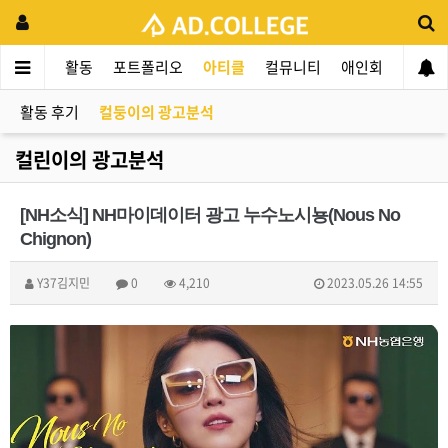
드컬리지
활동
포트폴리오
아티클
컬뮤니티
애인회
신입 
활동 후기
컬둥이의 광고분석
컬린이의 광고분석
[NH소식] NH마이데이터 광고 누수노시뇽(Nous No
Chignon)
Y37김지민
0
4,210
2023.05.26 14:55