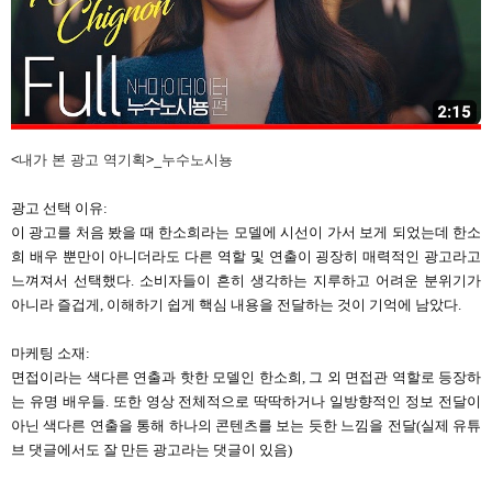
<
>_
내가 본 광고 역기획
누수노시뇽
광고 선택 이유
:
이 광고를 처음 봤을 때 한소희라는 모델에 시선이 가서 보게 되었는데 한소
희 배우 뿐만이 아니더라도 다른 역할 및 연출이 굉장히 매력적인 광고라고
느껴져서 선택했다
.
소비자들이 흔히 생각하는 지루하고 어려운 분위기가
아니라 즐겁게
,
이해하기 쉽게 핵심 내용을 전달하는 것이 기억에 남았다
.
마케팅 소재
:
면접이라는 색다른 연출과 핫한 모델인 한소희
,
그 외 면접관 역할로 등장하
는 유명 배우들
.
또한 영상 전체적으로 딱딱하거나 일방향적인 정보 전달이
아닌 색다른 연출을 통해 하나의 콘텐츠를 보는 듯한 느낌을 전달
(
실제 유튜
브 댓글에서도 잘 만든 광고라는 댓글이 있음
)