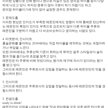
이러한 상황으로 인해 병이나 캔으로 마실수 있는 편의점 하이볼 등이 다양
하게 나오고 있다. 하지만 종류가 많아 구분이 하기 어렵기도 하고
편의점 하이볼이기에 맛이 없어 실망한 경우도 존재한다.
3. 문제도출
이러한 현상은 인지도가 부족한 레몬진에게도 영향이 끼쳐 통레몬 탄산주라
는 레몬진의 특징이 인지도 부족으로 강조되지 않아 다른 하이볼 주류와
레몬진을 구분하기 어렵고 다 비슷비슷하다고 생각하는 사람도 있다.
4. 타겟분석, 인사이트
홈술문화를 좋아하는 2030세대는 직접 하이볼을 제작하는 것에는 귀찮아하
거나 부담을 느낀다.
또한 2030세대는 주류선택 기준이 취하는게 목적인 음주 스타일보다 슬의
향과 맛을 즐기는데 초점을 맞추고 있다.
레몬진은 타 주류에 비해 맛있다라는 평가와 재구매 의사가 있다라는 평가
를 받고 있다.
그러므로 레몬진은 주류로서의 강점을 전달하는 동시에 레몬진만의 맛을 경
험시켜야 한다.
5. 인사이트
그러므로 레몬진은 주류로서의 강점을 전달하는 동시에 레몬진만의 맛을 경
험시켜야 한다.
5. 컨셉도출
ready to drink!
레몬진만의 강점을 나타내기 위해 '맛과 편리함을 모두 갖춘 레몬 탄산주 레