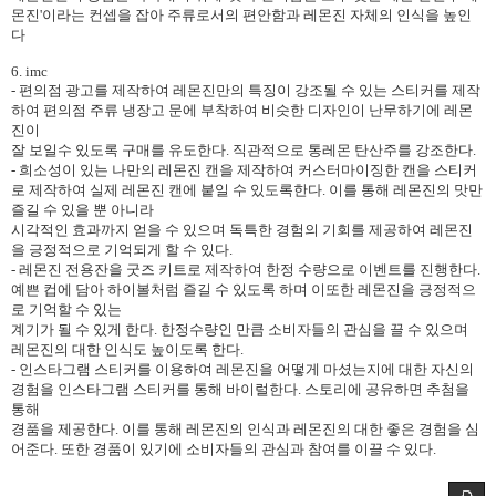
몬진'이라는 컨셉을 잡아 주류로서의 편안함과 레몬진 자체의 인식을 높인
다
6. imc
- 편의점 광고를 제작하여 레몬진만의 특징이 강조될 수 있는 스티커를 제작
하여 편의점 주류 냉장고 문에 부착하여 비슷한 디자인이 난무하기에 레몬
진이
잘 보일수 있도록 구매를 유도한다. 직관적으로 통레몬 탄산주를 강조한다.
- 희소성이 있는 나만의 레몬진 캔을 제작하여 커스터마이징한 캔을 스티커
로 제작하여 실제 레몬진 캔에 붙일 수 있도록한다. 이를 통해 레몬진의 맛만
즐길 수 있을 뿐 아니라
시각적인 효과까지 얻을 수 있으며 독특한 경험의 기회를 제공하여 레몬진
을 긍정적으로 기억되게 할 수 있다.
- 레몬진 전용잔을 굿즈 키트로 제작하여 한정 수량으로 이벤트를 진행한다.
예쁜 컵에 담아 하이볼처럼 즐길 수 있도록 하며 이또한 레몬진을 긍정적으
로 기억할 수 있는
계기가 될 수 있게 한다. 한정수량인 만큼 소비자들의 관심을 끌 수 있으며
레몬진의 대한 인식도 높이도록 한다.
- 인스타그램 스티커를 이용하여 레몬진을 어떻게 마셨는지에 대한 자신의
경험을 인스타그램 스티커를 통해 바이럴한다. 스토리에 공유하면 추첨을
통해
경품을 제공한다. 이를 통해 레몬진의 인식과 레몬진의 대한 좋은 경험을 심
어준다. 또한 경품이 있기에 소비자들의 관심과 참여를 이끌 수 있다.