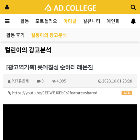
드컬리지
활동
포트폴리오
아티클
컬뮤니티
애인회
신입 
활동 후기
컬둥이의 광고분석
컬린이의 광고분석
[광고역기획] 롯데칠성 순하리 레몬진
P37유은혜
0
4,095
2023.10.01 23:28
https://youtu.be/9EDWEJXFbCs?feature=shared
1,731