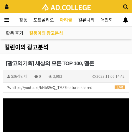
드컬리지
활동
포트폴리오
아티클
컬뮤니티
애인회
신입 
활동 후기
컬둥이의 광고분석
컬린이의 광고분석
[광고역기획] 세상의 모든 TOP 100, 멜론
S36김민지
0
3,983
2023.11.06 14:42
https://youtu.be/kHb89vQ_TM8?feature=shared
1,462