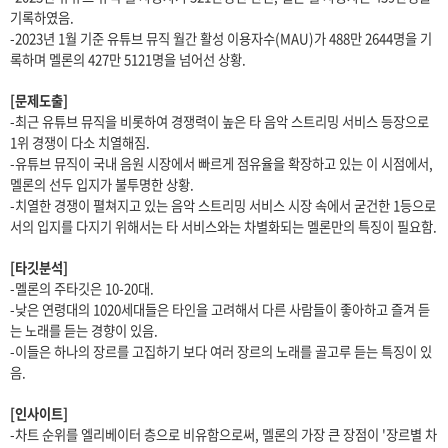
기록하였음.
-2023년 1월 기준 유튜브 뮤직 월간 활성 이용자수(MAU)가 488만 2644명을 기
록하며 멜론의 427만 5121명을 넘어선 상황.
[문제도출]
-최근 유튜브 뮤직을 비롯하여 경쟁력이 높은 타 음악 스트리밍 서비스 등장으로
1위 경쟁이 다소 치열해짐.
-유튜브 뮤직이 국내 음원 시장에서 빠르게 점유율을 확장하고 있는 이 시점에서,
멜론의 선두 입지가 불투명한 상황.
-치열한 경쟁이 펼쳐지고 있는 음악 스트리밍 서비스 시장 속에서 굳건한 1등으로
서의 입지를 다지기 위해서는 타 서비스와는 차별화되는 멜론만의 특징이 필요함.
[타깃분석]
-멜론의 주타깃은 10-20대.
-낮은 연령대의 1020세대들은 타인을 고려해서 다른 사람들이 좋아하고 즐겨 듣
는 노래를 듣는 경향이 있음.
-이들은 하나의 장르를 고집하기 보다 여러 장르의 노래를 골고루 듣는 특징이 있
음.
[인사이트]
-차트 순위를 엘리베이터 층으로 비유함으로써, 멜론의 가장 큰 장점이 '장르별 차