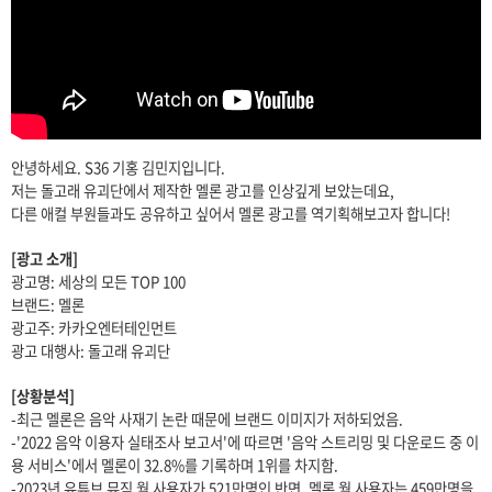
안녕하세요. S36 기홍 김민지입니다.
저는 돌고래 유괴단에서 제작한 멜론 광고를 인상깊게 보았는데요,
다른 애컬 부원들과도 공유하고 싶어서 멜론 광고를 역기획해보고자 합니다!
[광고 소개]
광고명: 세상의 모든 TOP 100
브랜드: 멜론
광고주: 카카오엔터테인먼트
광고 대행사: 돌고래 유괴단
[상황분석]
-최근 멜론은 음악 사재기 논란 때문에 브랜드 이미지가 저하되었음.
-'2022 음악 이용자 실태조사 보고서'에 따르면 '음악 스트리밍 및 다운로드 중 이
용 서비스'에서 멜론이 32.8%를 기록하며 1위를 차지함.
-2023년 유튜브 뮤직 월 사용자가 521만명인 반면, 멜론 월 사용자는 459만명을