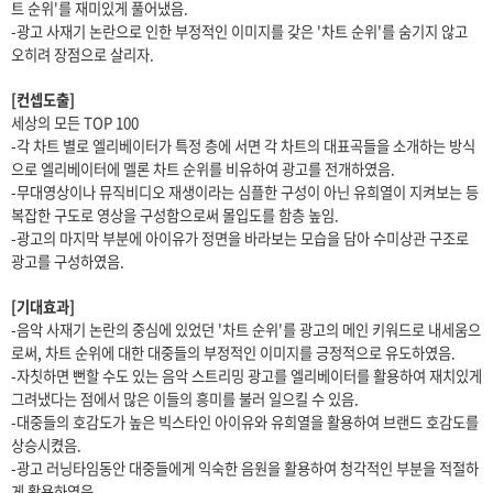
트 순위'를 재미있게 풀어냈음.
-광고 사재기 논란으로 인한 부정적인 이미지를 갖은 '차트 순위'를 숨기지 않고
오히려 장점으로 살리자.
[컨셉도출]
세상의 모든 TOP 100
-각 차트 별로 엘리베이터가 특정 층에 서면 각 차트의 대표곡들을 소개하는 방식
으로 엘리베이터에 멜론 차트 순위를 비유하여 광고를 전개하였음.
-무대영상이나 뮤직비디오 재생이라는 심플한 구성이 아닌 유희열이 지켜보는 등
복잡한 구도로 영상을 구성함으로써 몰입도를 함층 높임.
-광고의 마지막 부분에 아이유가 정면을 바라보는 모습을 담아 수미상관 구조로
광고를 구성하였음.
[기대효과]
-음악 사재기 논란의 중심에 있었던 '차트 순위'를 광고의 메인 키워드로 내세움으
로써, 차트 순위에 대한 대중들의 부정적인 이미지를 긍정적으로 유도하였음.
-자칫하면 뻔할 수도 있는 음악 스트리밍 광고를 엘리베이터를 활용하여 재치있게
그려냈다는 점에서 많은 이들의 흥미를 불러 일으킬 수 있음.
-대중들의 호감도가 높은 빅스타인 아이유와 유희열을 활용하여 브랜드 호감도를
상승시켰음.
-광고 러닝타임동안 대중들에게 익숙한 음원을 활용하여 청각적인 부분을 적절하
게 활용하였음.