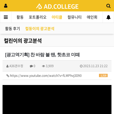
드컬리지
활동
포트폴리오
아티클
컬뮤니티
애인회
신입 
활동 후기
컬둥이의 광고분석
컬린이의 광고분석
[광고역기획] 찬 바람 불 땐, 핫초코 미떼
A36권수정
0
3,909
2023.11.23 21:22
https://www.youtube.com/watch?v=fLMPhvj3D90
1,518