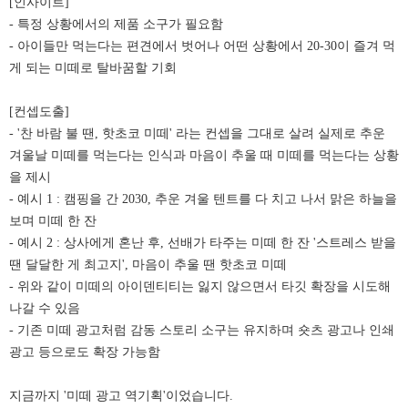
[인사이트]
- 특정 상황에서의 제품 소구가 필요함
- 아이들만 먹는다는 편견에서 벗어나 어떤 상황에서 20-30이 즐겨 먹
게 되는 미떼로 탈바꿈할 기회
[컨셉도출]
- '찬 바람 불 땐, 핫초코 미떼' 라는 컨셉을 그대로 살려 실제로 추운
겨울날 미떼를 먹는다는 인식과 마음이 추울 때 미떼를 먹는다는 상황
을 제시
- 예시 1 : 캠핑을 간 2030, 추운 겨울 텐트를 다 치고 나서 맑은 하늘을
보며 미떼 한 잔
- 예시 2 : 상사에게 혼난 후, 선배가 타주는 미떼 한 잔 '스트레스 받을
땐 달달한 게 최고지', 마음이 추울 땐 핫초코 미떼
- 위와 같이 미떼의 아이덴티티는 잃지 않으면서 타깃 확장을 시도해
나갈 수 있음
- 기존 미떼 광고처럼 감동 스토리 소구는 유지하며 숏츠 광고나 인쇄
광고 등으로도 확장 가능함
지금까지 '미떼 광고 역기획'이었습니다.