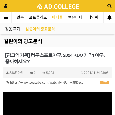
드컬리지
활동
포트폴리오
아티클
컬뮤니티
애인회
신입 
활동 후기
컬둥이의 광고분석
컬린이의 광고분석
[광고역기획] 컴투스프로야구, 2024 KBO 개막! 야구,
좋아하세요?
S38전하라
0
5,003
2024.11.24 23:05
https://www.youtube.com/watch?v=6Unyx9RDgcc
1,732