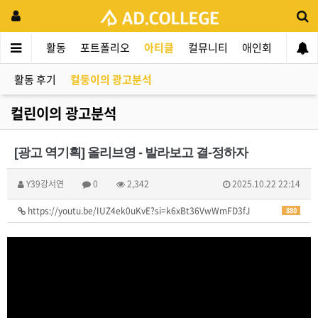
드컬리지
활동
포트폴리오
아티클
컬뮤니티
애인회
신입 
활동 후기
컬둥이의 광고분석
컬린이의 광고분석
[광고 역기획] 올리브영 - 발라보고 결-정하자
Y39강서연
0
2,342
2025.10.22 22:14
https://youtu.be/IUZ4ek0uKvE?si=k6xBt36VwWmFD3fJ
880